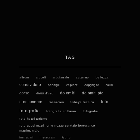
TAG
album
articoli
artigianale
autunno
bellezza
condividere
consigli
copiare
copyright
corsi
dolomiti
corso
dolomiti pic
diritti d'uso
foto
e-commerce
fassacom
fisheye tecnica
fotografia
fotografia notturna
fotografie
foto hotel turismo
foto sposi matrimonio nozze servizio fotografico
matrimoniale
immagini
instagram
legno