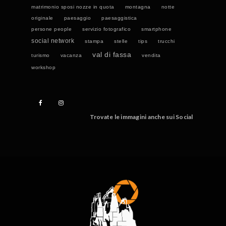
matrimonio sposi nozze in quota
montagna
notte
originale
paesaggio
paesaggistica
persone people
servizio fotografico
smartphone
social network
stampa
stelle
tips
trucchi
val di fassa
turismo
vacanza
vendita
workshop
Trovate le immagini anche sui Social