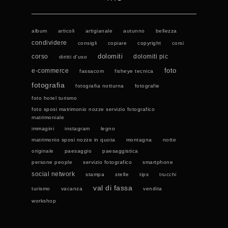
album
articoli
artigianale
autunno
bellezza
condividere
consigli
copiare
copyright
corsi
dolomiti
corso
dolomiti pic
diritti d'uso
foto
e-commerce
fassacom
fisheye tecnica
fotografia
fotografia notturna
fotografie
foto hotel turismo
foto sposi matrimonio nozze servizio fotografico
matrimoniale
immagini
instagram
legno
matrimonio sposi nozze in quota
montagna
notte
originale
paesaggio
paesaggistica
persone people
servizio fotografico
smartphone
social network
stampa
stelle
tips
trucchi
val di fassa
turismo
vacanza
vendita
workshop